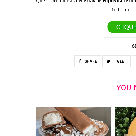
Quer aprender as
receitas de copos da felic
ainda lucra
S
SHARE
TWEET
YOU 