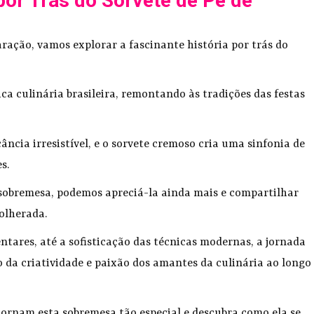
por Trás do Sorvete de Pé de
ação, vamos explorar a fascinante história por trás do
ica culinária brasileira, remontando às tradições das festas
ncia irresistível, e o sorvete cremoso cria uma sinfonia de
es.
sobremesa, podemos apreciá-la ainda mais e compartilhar
olherada.
ntares, até a sofisticação das técnicas modernas, a jornada
 da criatividade e paixão dos amantes da culinária ao longo
 tornam esta sobremesa tão especial e descubra como ela se