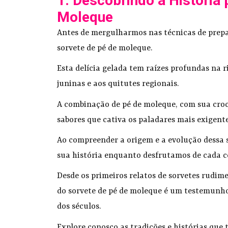
1. Descobrindo a História 
Moleque
Antes de mergulharmos nas técnicas de prepar
sorvete de pé de moleque.
Esta delícia gelada tem raízes profundas na r
juninas e aos quitutes regionais.
A combinação de pé de moleque, com sua crocâ
sabores que cativa os paladares mais exigent
Ao compreender a origem e a evolução dessa 
sua história enquanto desfrutamos de cada c
Desde os primeiros relatos de sorvetes rudime
do sorvete de pé de moleque é um testemunho
dos séculos.
Explore conosco as tradições e histórias que