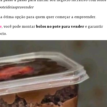
ia passo a passo para iniciar seu negócio lucrativo com bolos
poteideiaspravender
uma ótima opção para quem quer começar a empreender.
e
, você pode montar
bolos no pote para vender
e garantir
cio.