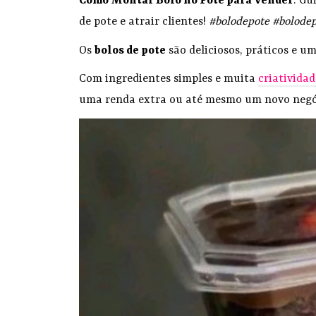
Como Montar Bolo no Pote para Vender
: Gu
de pote e atrair clientes!
#bolodepote #bolode
Os
bolos de pote
são deliciosos, práticos e 
Com ingredientes simples e muita
criatividad
uma renda extra ou até mesmo um novo negó